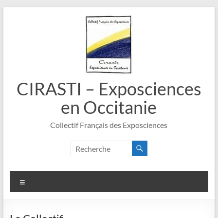
Aller
au
contenu
CIRASTI – Exposciences
en Occitanie
Collectif Français des Exposciences
Menu