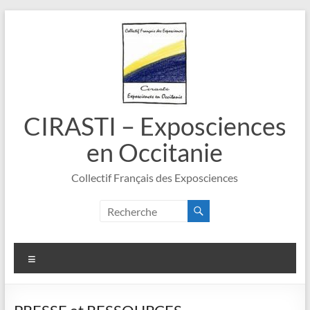
Aller
au
contenu
CIRASTI – Exposciences
en Occitanie
Collectif Français des Exposciences
Menu