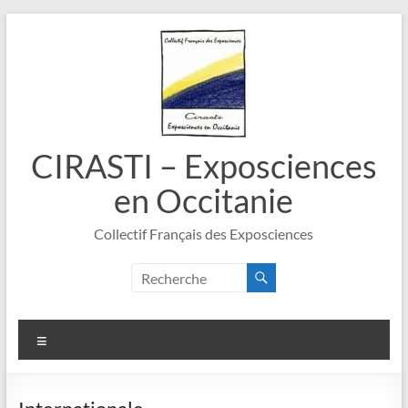
Aller
au
contenu
CIRASTI – Exposciences
en Occitanie
Collectif Français des Exposciences
Menu