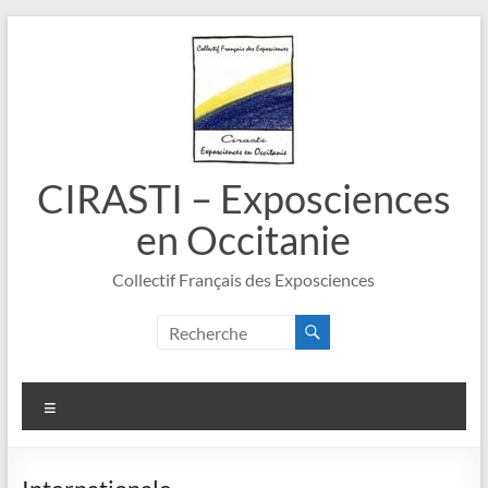
Aller
au
contenu
CIRASTI – Exposciences
en Occitanie
Collectif Français des Exposciences
Menu