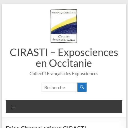
Aller
au
contenu
CIRASTI – Exposciences
en Occitanie
Collectif Français des Exposciences
Menu