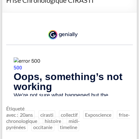
Frise Chronologique CIRASTI
Étiqueté
avec :
20ans
cirasti
collectif
Exposcience
frise-
chronologique
histoire
midi-
pyrénées
occitanie
timeline