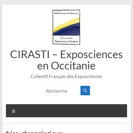
Aller
au
contenu
CIRASTI – Exposciences
en Occitanie
Collectif Français des Exposciences
Menu