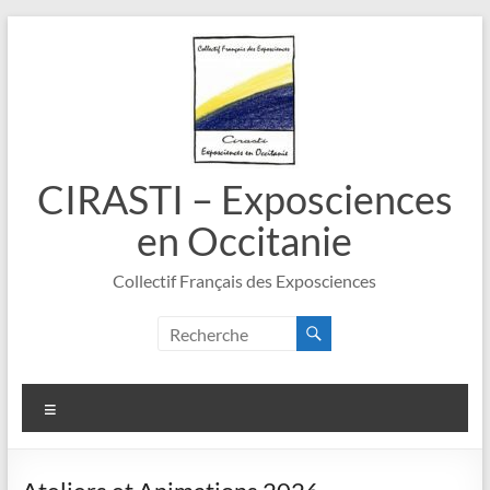
Aller
au
contenu
CIRASTI – Exposciences
en Occitanie
Collectif Français des Exposciences
Menu