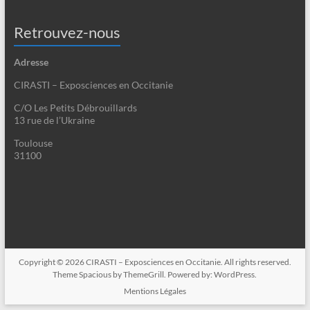
Retrouvez-nous
Adresse
CIRASTI – Exposciences en Occitanie
C/O Les Petits Débrouillards
13 rue de l’Ukraine
Toulouse
31100
Copyright © 2026
CIRASTI – Exposciences en Occitanie
. All rights reserved.
Theme
Spacious
by ThemeGrill. Powered by:
WordPress
.
Mentions Légales