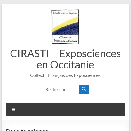
Aller
au
contenu
CIRASTI – Exposciences
en Occitanie
Collectif Français des Exposciences
Menu