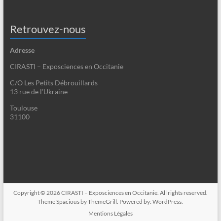
Retrouvez-nous
Adresse
CIRASTI – Exposciences en Occitanie
C/O Les Petits Débrouillards
13 rue de l’Ukraine
Toulouse
31100
Copyright © 2026
CIRASTI – Exposciences en Occitanie
. All rights reserved.
Theme
Spacious
by ThemeGrill. Powered by:
WordPress
.
Mentions Légales