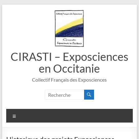
Aller
au
contenu
CIRASTI – Exposciences
en Occitanie
Collectif Français des Exposciences
Menu