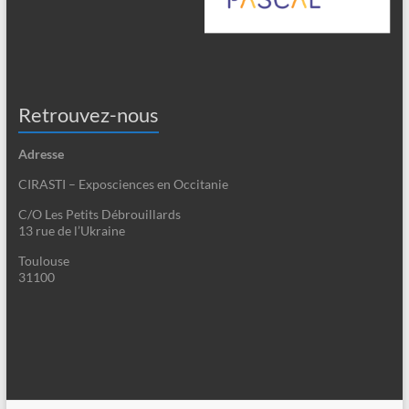
Retrouvez-nous
Adresse
CIRASTI – Exposciences en Occitanie
C/O Les Petits Débrouillards
13 rue de l’Ukraine
Toulouse
31100