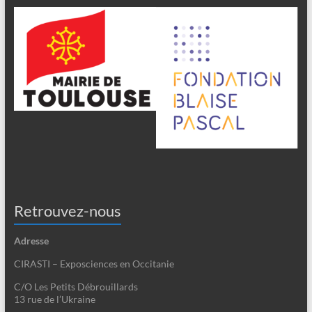
Retrouvez-nous
Adresse
CIRASTI – Exposciences en Occitanie
C/O Les Petits Débrouillards
13 rue de l’Ukraine