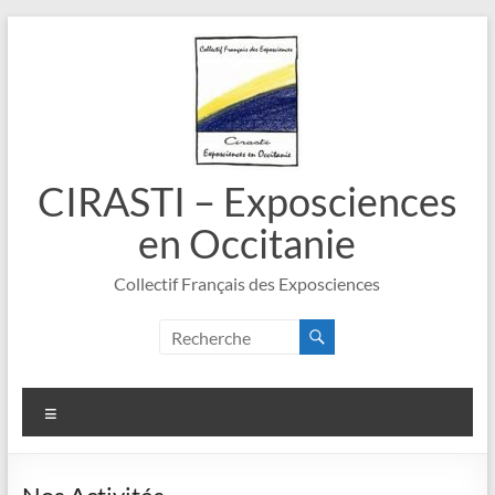
Aller
au
contenu
CIRASTI – Exposciences
en Occitanie
Collectif Français des Exposciences
Menu