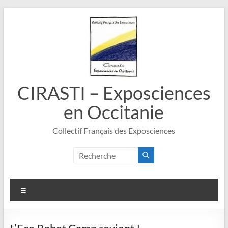
Aller
au
contenu
CIRASTI – Exposciences
en Occitanie
Collectif Français des Exposciences
Menu