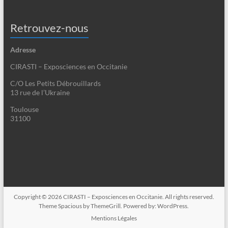
Retrouvez-nous
Adresse
CIRASTI – Exposciences en Occitanie
C/O Les Petits Débrouillards
13 rue de l’Ukraine
Toulouse
31100
Copyright © 2026
CIRASTI – Exposciences en Occitanie
. All rights reserved.
Theme
Spacious
by ThemeGrill. Powered by:
WordPress
.
Mentions Légales