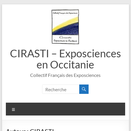
Aller
au
contenu
CIRASTI – Exposciences
en Occitanie
Collectif Français des Exposciences
Menu