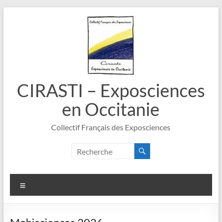
Aller
au
contenu
CIRASTI – Exposciences
en Occitanie
Collectif Français des Exposciences
Menu