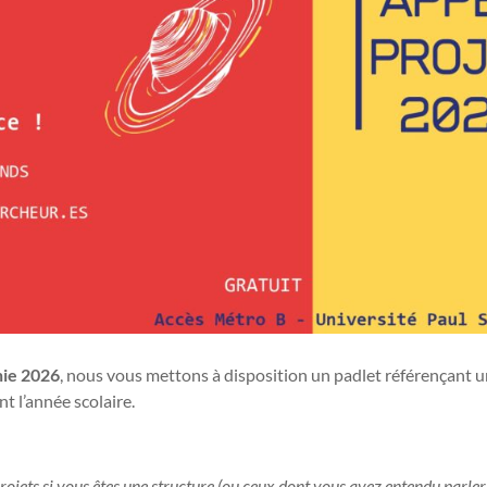
nie 2026
, nous vous mettons à disposition un padlet référençant u
t l’année scolaire.
jets si vous êtes une structure (ou ceux dont vous avez entendu parler)