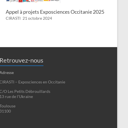
Appel à projets Exposciences Occitanie 2025
CIRASTI
21 octobre 2024
Retrouvez-nous
Adresse
CIRASTI – Exposciences en Occitanie
C/O Les Petits Débrouillards
13 rue de l’Ukraine
Toulouse
31100