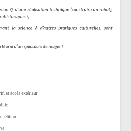
ion ?), d’une réalisation technique (c
onstruire un robot),
éhistoriques ?)
vrant la science à d’autres pratiques culturelles, sont
la féerie d’un spectacle de magie !
wifi et accès extérieur
ublic
pétition​
re)