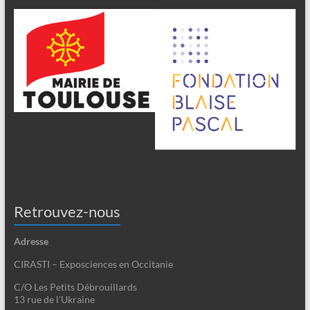
Retrouvez-nous
Adresse
CIRASTI – Exposciences en Occitanie
C/O Les Petits Débrouillards
13 rue de l’Ukraine