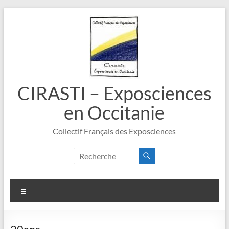
Aller
au
contenu
CIRASTI – Exposciences
en Occitanie
Collectif Français des Exposciences
Menu