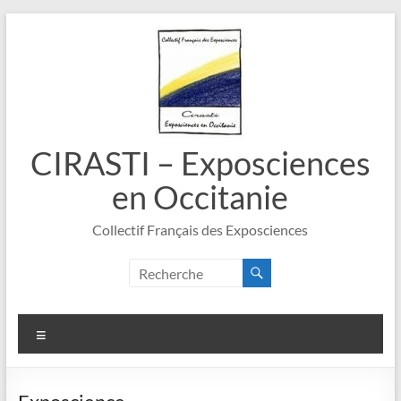
Aller
au
contenu
CIRASTI – Exposciences
en Occitanie
Collectif Français des Exposciences
Menu