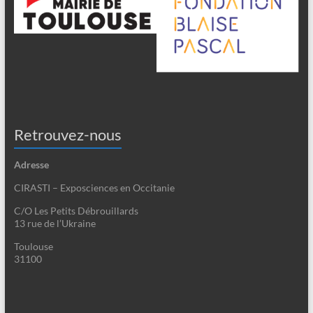
Retrouvez-nous
Adresse
CIRASTI – Exposciences en Occitanie
C/O Les Petits Débrouillards
13 rue de l’Ukraine
Toulouse
31100