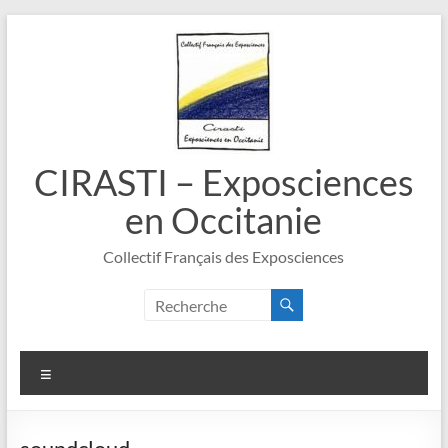
Aller
au
contenu
CIRASTI – Exposciences
en Occitanie
Collectif Français des Exposciences
Menu