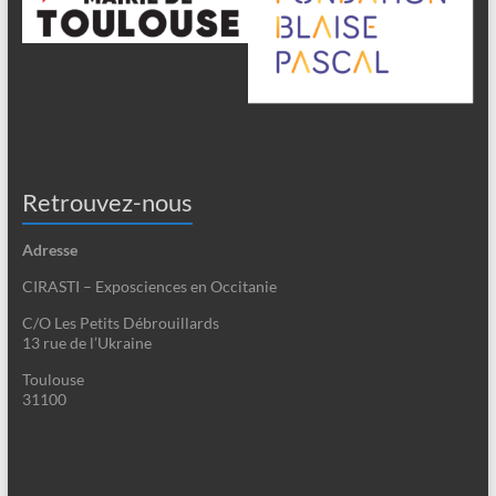
Retrouvez-nous
Adresse
CIRASTI – Exposciences en Occitanie
C/O Les Petits Débrouillards
13 rue de l’Ukraine
Toulouse
31100