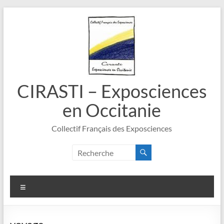
Aller
au
contenu
CIRASTI – Exposciences
en Occitanie
Collectif Français des Exposciences
Menu