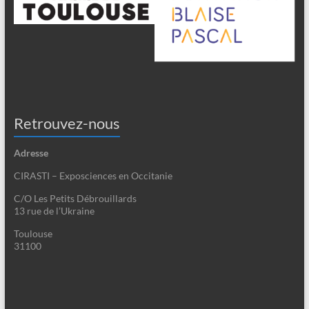
Retrouvez-nous
Adresse
CIRASTI – Exposciences en Occitanie
C/O Les Petits Débrouillards
13 rue de l’Ukraine
Toulouse
31100