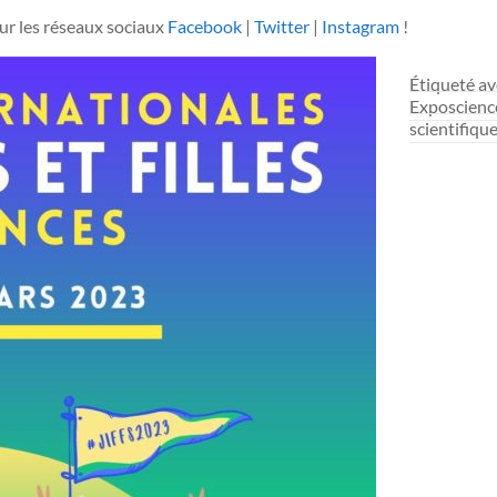
sur les réseaux sociaux
Facebook
|
Twitter
|
Instagram
!
Étiqueté av
Exposcienc
scientifiqu