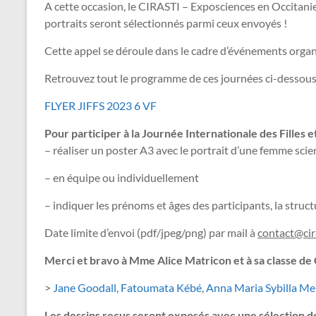
A cette occasion, le CIRASTI – Exposciences en Occitanie
portraits seront sélectionnés parmi ceux envoyés !
Cette appel se déroule dans le cadre d’événements orga
Retrouvez tout le programme de ces journées ci-dessous
FLYER JIFFS 2023 6 VF
Pour participer à la Journée Internationale des Filles
– réaliser un poster A3 avec le portrait d’une femme sc
– en équipe ou individuellement
– indiquer les prénoms et âges des participants, la structur
Date limite d’envoi (pdf/jpeg/png) par mail à
contact@cir
Merci et bravo à Mme Alice Matricon et à sa classe de C
>
Jane Goodall
,
Fatoumata Kébé
,
Anna Maria Sybilla Me
Les dessins reçus seront exposés avec une sélection d