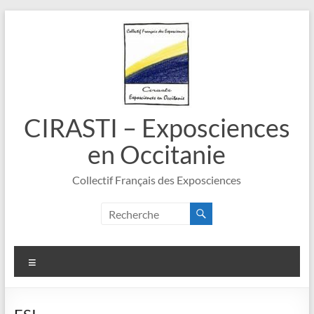
Aller
au
contenu
CIRASTI – Exposciences
en Occitanie
Collectif Français des Exposciences
Menu