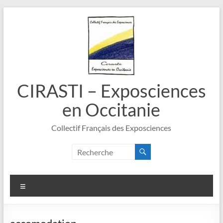
Aller
au
contenu
CIRASTI – Exposciences
en Occitanie
Collectif Français des Exposciences
Menu