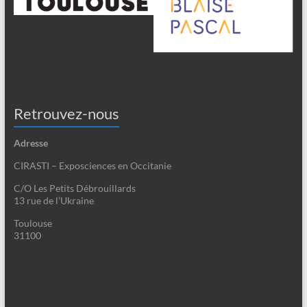
Retrouvez-nous
Adresse
CIRASTI – Exposciences en Occitanie
C/O Les Petits Débrouillards
13 rue de l’Ukraine
Toulouse
31100