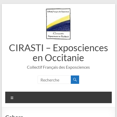
Aller
au
contenu
CIRASTI – Exposciences
en Occitanie
Collectif Français des Exposciences
Menu