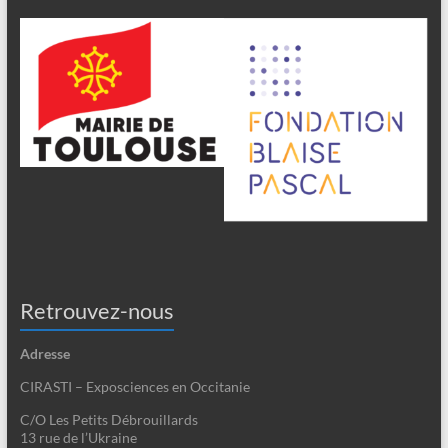
Retrouvez-nous
Adresse
CIRASTI – Exposciences en Occitanie
C/O Les Petits Débrouillards
13 rue de l’Ukraine