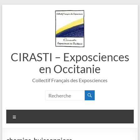
Aller
au
contenu
CIRASTI – Exposciences
en Occitanie
Collectif Français des Exposciences
Menu