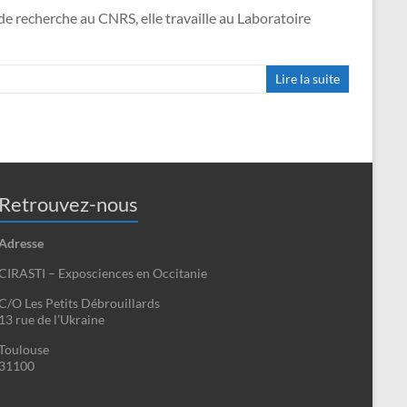
de recherche au CNRS, elle travaille au Laboratoire
Lire la suite
Retrouvez-nous
Adresse
CIRASTI – Exposciences en Occitanie
C/O Les Petits Débrouillards
13 rue de l’Ukraine
Toulouse
31100