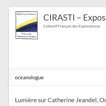
Aller
au
CIRASTI – Expos
contenu
Collectif Français des Exposciences
oceanologue
Lumière sur Catherine Jeandel, O