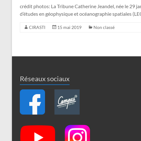
crédit photos: La Tribune Catherine Jeandel, née le 29 ja
d’études en géophysique et océanographie spatiales (LE
CIRASTI
15 mai 2019
Non classé
Réseaux sociaux