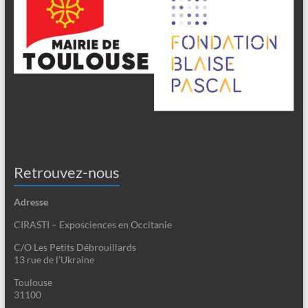
Retrouvez-nous
Adresse
CIRASTI – Exposciences en Occitanie
C/O Les Petits Débrouillards
13 rue de l’Ukraine
Toulouse
31100