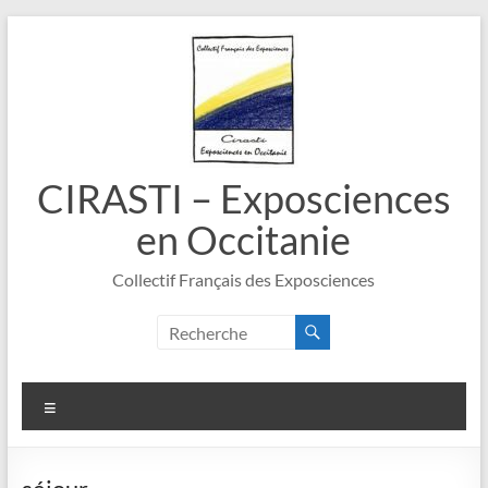
Aller
au
contenu
CIRASTI – Exposciences
en Occitanie
Collectif Français des Exposciences
Menu