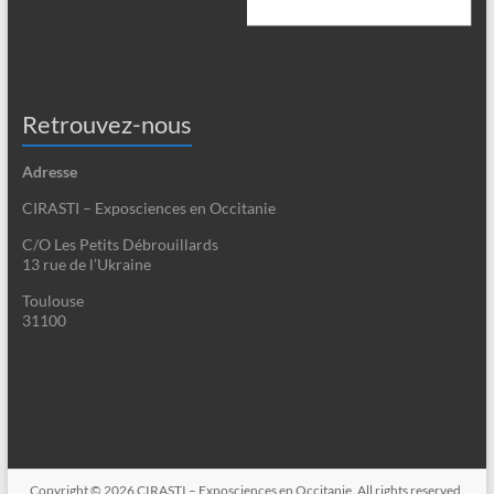
Retrouvez-nous
Adresse
CIRASTI – Exposciences en Occitanie
C/O Les Petits Débrouillards
13 rue de l’Ukraine
Toulouse
31100
Copyright © 2026
CIRASTI – Exposciences en Occitanie
. All rights reserved.