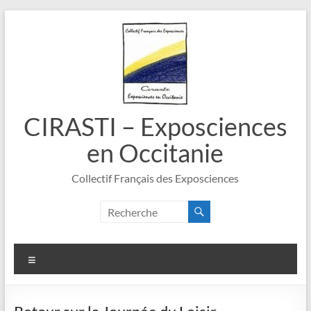
Aller
au
contenu
CIRASTI – Exposciences
en Occitanie
Collectif Français des Exposciences
Menu