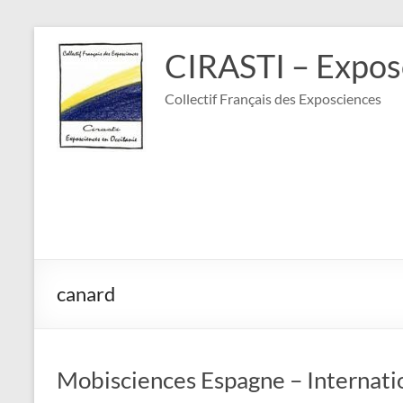
Aller
au
CIRASTI – Expos
contenu
Collectif Français des Exposciences
canard
Mobisciences Espagne – Internati