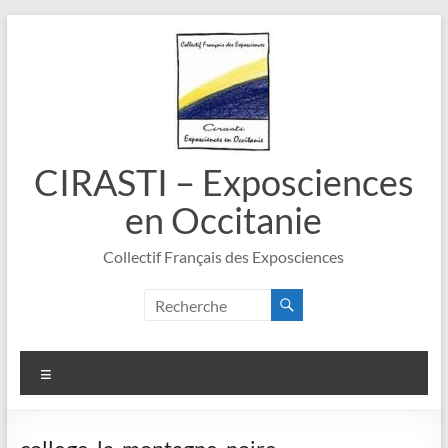
Aller
au
contenu
CIRASTI – Exposciences
en Occitanie
Collectif Français des Exposciences
Menu