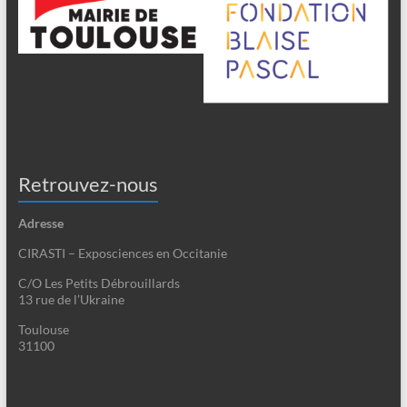
Retrouvez-nous
Adresse
CIRASTI – Exposciences en Occitanie
C/O Les Petits Débrouillards
13 rue de l’Ukraine
Toulouse
31100