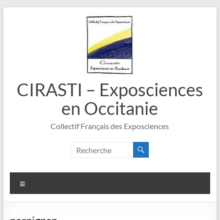
Aller
au
contenu
CIRASTI – Exposciences
en Occitanie
Collectif Français des Exposciences
Menu