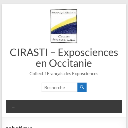
Aller
au
contenu
CIRASTI – Exposciences
en Occitanie
Collectif Français des Exposciences
Menu