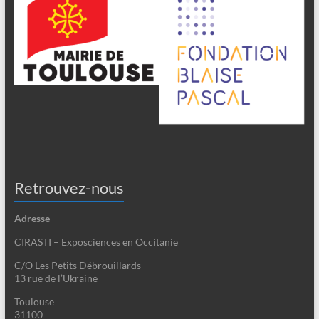
Retrouvez-nous
Adresse
CIRASTI – Exposciences en Occitanie
C/O Les Petits Débrouillards
13 rue de l’Ukraine
Toulouse
31100