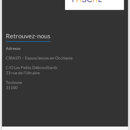
Retrouvez-nous
Adresse
CIRASTI – Exposciences en Occitanie
C/O Les Petits Débrouillards
13 rue de l’Ukraine
Toulouse
31100