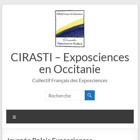
Aller
au
contenu
CIRASTI – Exposciences
en Occitanie
Collectif Français des Exposciences
Menu