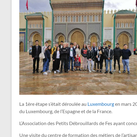
La 1ère étape s’était déroulée au
Luxembourg
en mars 20
du Luxembourg, de l’Espagne et de la France.
L’Association des Petits Débrouillards de Fes ayant concoc
Une visite du centre de formation des métiers de l’artisa