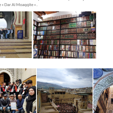
 « Dar Al Moaqqite « .