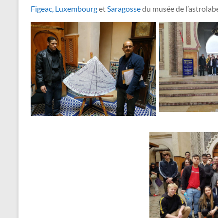
Figeac,
L
uxembourg
et
S
aragosse
du musée de l’astrolabe