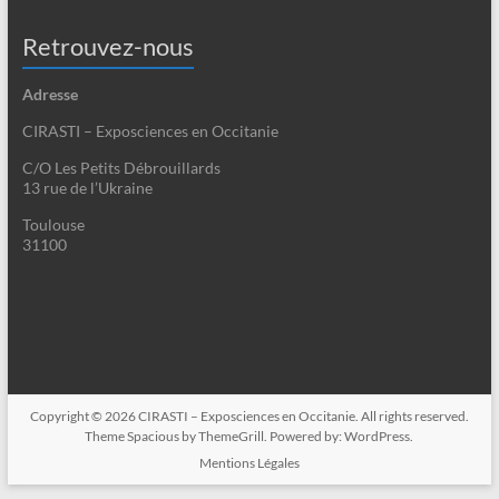
Retrouvez-nous
Adresse
CIRASTI – Exposciences en Occitanie
C/O Les Petits Débrouillards
13 rue de l’Ukraine
Toulouse
31100
Copyright © 2026
CIRASTI – Exposciences en Occitanie
. All rights reserved.
Theme
Spacious
by ThemeGrill. Powered by:
WordPress
.
Mentions Légales