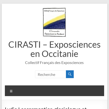
Aller
au
contenu
CIRASTI – Exposciences
en Occitanie
Collectif Français des Exposciences
Menu