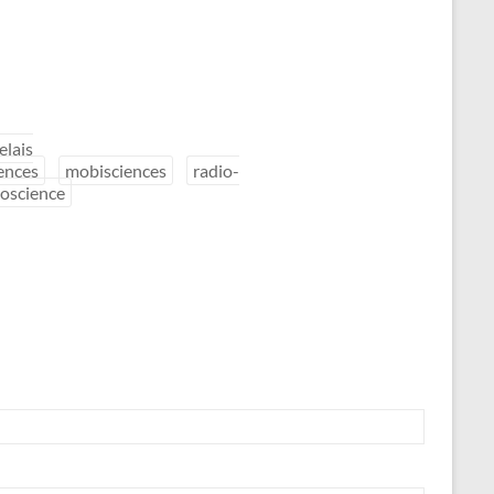
elais
ences
mobisciences
radio-
oscience