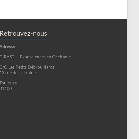
Retrouvez-nous
Adresse
CIRASTI – Exposciences en Occitanie
C/O Les Petits Débrouillards
13 rue de l’Ukraine
Toulouse
31100