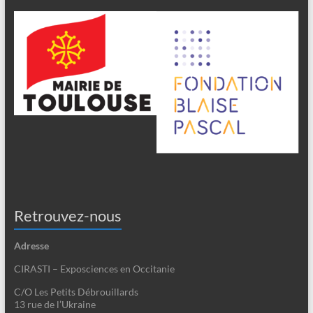
Retrouvez-nous
Adresse
CIRASTI – Exposciences en Occitanie
C/O Les Petits Débrouillards
13 rue de l’Ukraine