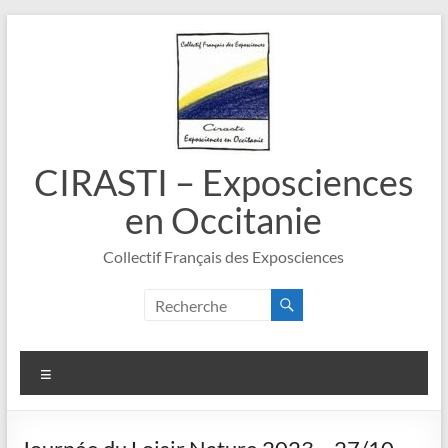
Aller
au
contenu
CIRASTI – Exposciences
en Occitanie
Collectif Français des Exposciences
Menu