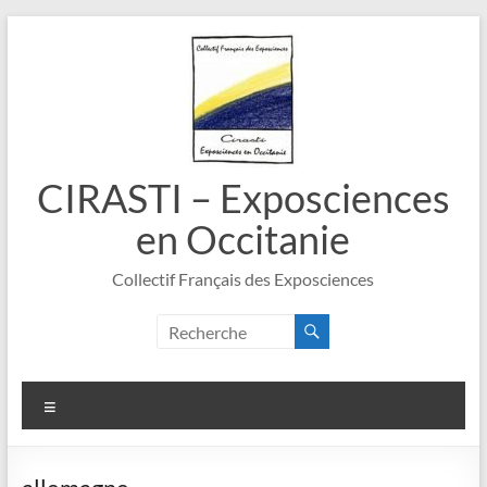
Aller
au
contenu
CIRASTI – Exposciences
en Occitanie
Collectif Français des Exposciences
Menu