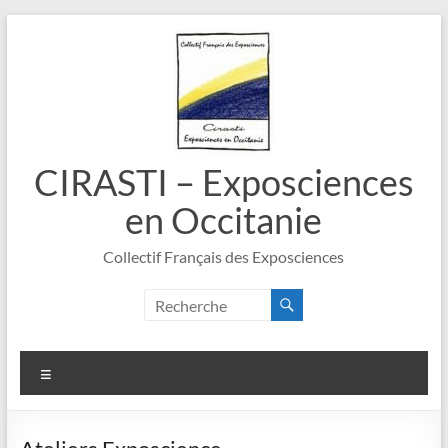
Aller
au
contenu
CIRASTI – Exposciences
en Occitanie
Collectif Français des Exposciences
Menu