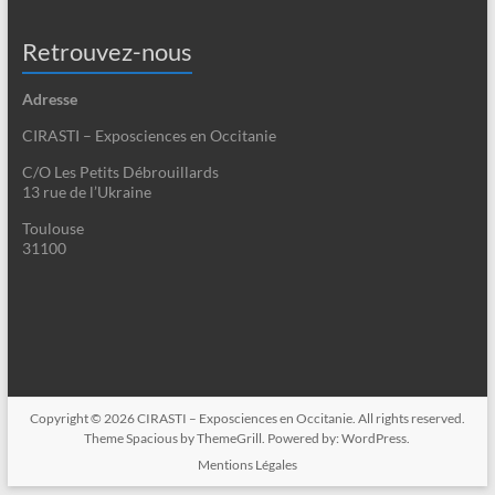
Retrouvez-nous
Adresse
CIRASTI – Exposciences en Occitanie
C/O Les Petits Débrouillards
13 rue de l’Ukraine
Toulouse
31100
Copyright © 2026
CIRASTI – Exposciences en Occitanie
. All rights reserved.
Theme
Spacious
by ThemeGrill. Powered by:
WordPress
.
Mentions Légales