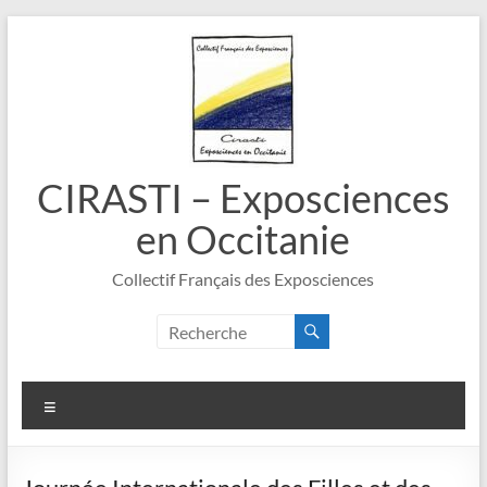
Aller
au
contenu
CIRASTI – Exposciences
en Occitanie
Collectif Français des Exposciences
Menu