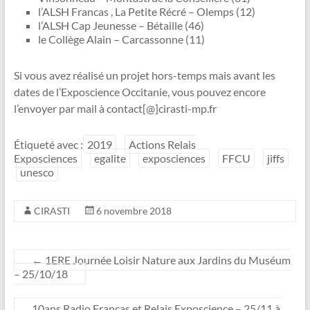
l’ALSH Francas , La Petite Récré – Olemps (12)
l’ALSH Cap Jeunesse – Bétaille (46)
le Collège Alain – Carcassonne (11)
Si vous avez réalisé un projet hors-temps mais avant les
dates de l’Exposcience Occitanie, vous pouvez encore
l’envoyer par mail à contact[@]cirasti-mp.fr
Étiqueté avec :
2019
Actions Relais
Exposciences
egalite
exposciences
FFCU
jiffs
unesco
CIRASTI
6 novembre 2018
←
1ERE Journée Loisir Nature aux Jardins du Muséum
– 25/10/18
10ans Radio Francas et Relais Exposcience – 25/11 à