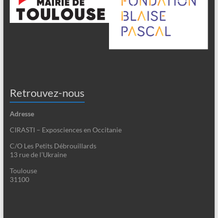
Retrouvez-nous
Adresse
CIRASTI – Exposciences en Occitanie
C/O Les Petits Débrouillards
13 rue de l’Ukraine
Toulouse
31100