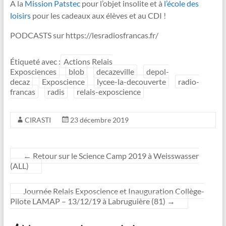
A la
Mission Patstec
pour l’objet insolite et à
l’école des
loisirs
pour les cadeaux aux élèves et au CDI !
PODCASTS sur https://lesradiosfrancas.fr/
Étiqueté avec :
Actions Relais
Exposciences
blob
decazeville
depol-
decaz
Exposcience
lycee-la-decouverte
radio-
francas
radis
relais-exposcience
CIRASTI
23 décembre 2019
←
Retour sur le Science Camp 2019 à Weisswasser
(ALL)
Journée Relais Exposcience et Inauguration Collège-
Pilote LAMAP – 13/12/19 à Labruguière (81)
→