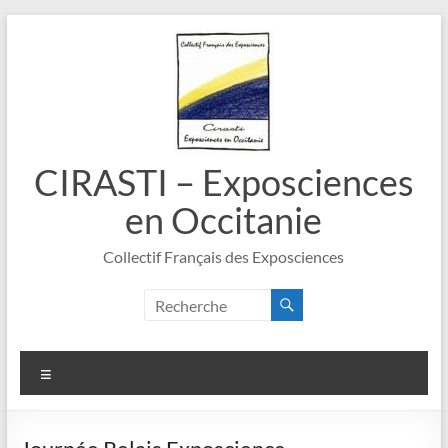
Aller
au
contenu
CIRASTI – Exposciences
en Occitanie
Collectif Français des Exposciences
Menu